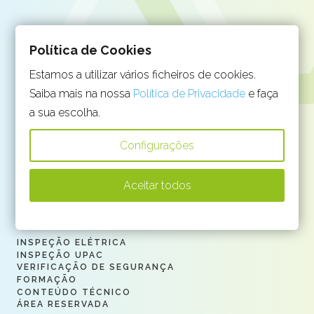
MORADA
Política de Cookies
Rua dos Inventores
Estamos a utilizar vários ficheiros de cookies.
2825-182 Almada
Saiba mais na nossa
Política de Privacidade
e faça
919 503 653
a sua escolha.
(Chamada para a rede móvel nacional)
Configurações
211 451 534
(Chamada para a rede fixa nacional)
Aceitar todos
geral@analitica.pt
INSPEÇÃO ELÉTRICA
INSPEÇÃO UPAC
VERIFICAÇÃO DE SEGURANÇA
FORMAÇÃO
CONTEÚDO TÉCNICO
ÁREA RESERVADA