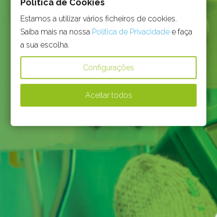
Política de Cookies
Estamos a utilizar vários ficheiros de cookies.
Saiba mais na nossa
Política de Privacidade
e faça
Solicite aqui
a sua escolha.
Configurações
Aceitar todos